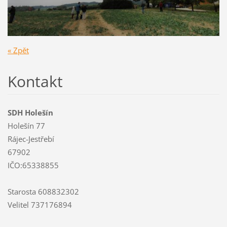
« Zpět
Kontakt
SDH Holešín
Holešín 77
Rájec-Jestřebí
67902
IČO:65338855
Starosta 608832302
Velitel 737176894