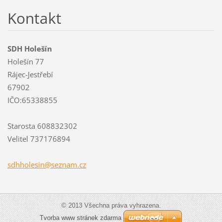
Kontakt
SDH Holešín
Holešín 77
Rájec-Jestřebí
67902
IČO:65338855
Starosta 608832302
Velitel 737176894
sdhholes
in@sezna
m.cz
© 2013 Všechna práva vyhrazena.
Tvorba www stránek zdarma