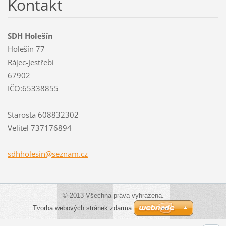
Kontakt
SDH Holešín
Holešín 77
Rájec-Jestřebí
67902
IČO:65338855
Starosta 608832302
Velitel 737176894
sdhholes
in@sezna
m.cz
© 2013 Všechna práva vyhrazena.
Tvorba webových stránek zdarma