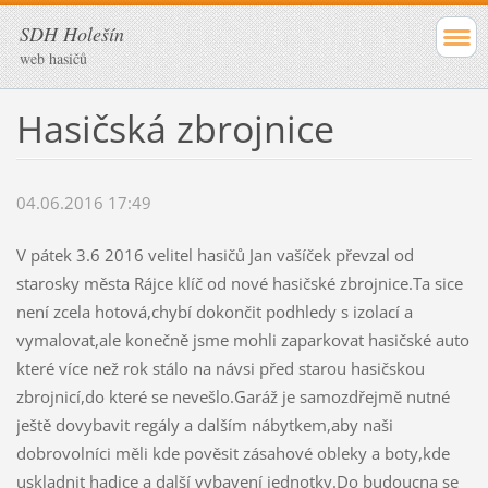
SDH Holešín
web hasičů
Hasičská zbrojnice
04.06.2016 17:49
V pátek 3.6 2016 velitel hasičů Jan vašíček převzal od
starosky města Rájce klíč od nové hasičské zbrojnice.Ta sice
není zcela hotová,chybí dokončit podhledy s izolací a
vymalovat,ale konečně jsme mohli zaparkovat hasičské auto
které více než rok stálo na návsi před starou hasičskou
zbrojnicí,do které se nevešlo.Garáž je samozdřejmě nutné
ještě dovybavit regály a dalším nábytkem,aby naši
dobrovolníci měli kde pověsit zásahové obleky a boty,kde
uskladnit hadice a další vybavení jednotky.Do budoucna se