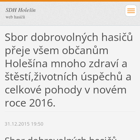
SDH Holešín
web hasičů
Sbor dobrovolných hasičů
přeje všem občanům
Holešína mnoho zdraví a
štěstí,životních úspěchů a
celkové pohody v novém
roce 2016.
31.12.2015 19:50