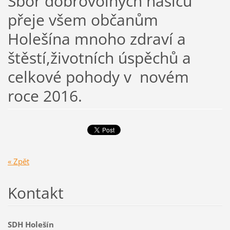
Sbor dobrovolných hasičů
přeje všem občanům
Holešína mnoho zdraví a
štěstí,životních úspěchů a
celkové pohody v novém
roce 2016.
« Zpět
Kontakt
SDH Holešín