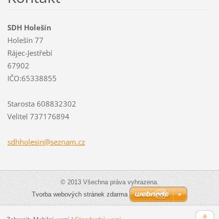
SDH Holešín
Holešín 77
Rájec-Jestřebí
67902
IČO:65338855
Starosta 608832302
Velitel 737176894
sdhholes
in@sezna
m.cz
© 2013 Všechna práva vyhrazena.
Tvorba webových stránek zdarma