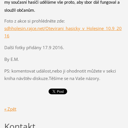
my současní hasiči uděláme vše proto, aby sbor dál fungoval a
sloužil občanům.
Foto z akce si prohlédněte zde:
sdhholesin.rajce.net/Otevirani_hasicky_v_Holesine_10.9_20
16
Další fotky přidány 17.9 2016.
By E.M.
PS: komentovat událost,nebo ji ohodnotit můžete v sekci
kniha návštěv-diskuze.Těšíme se na Vaše názory.
« Zpět
Kontakt