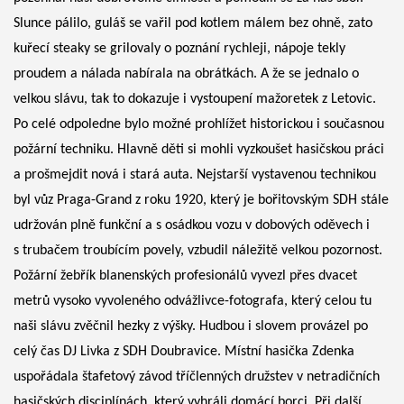
Slunce pálilo, guláš se vařil pod kotlem málem bez ohně, zato
kuřecí steaky se grilovaly o poznání rychleji, nápoje tekly
proudem a nálada nabírala na obrátkách. A že se jednalo o
velkou slávu, tak to dokazuje i vystoupení mažoretek z Letovic.
Po celé odpoledne bylo možné prohlížet historickou i současnou
požární techniku. Hlavně děti si mohli vyzkoušet hasičskou práci
a prošmejdit nová i stará auta. Nejstarší vystavenou technikou
byl vůz Praga-Grand z roku 1920, který je bořitovským SDH stále
udržován plně funkční a s osádkou vozu v dobových oděvech i
s trubačem troubícím povely, vzbudil náležitě velkou pozornost.
Požární žebřík blanenských profesionálů vyvezl přes dvacet
metrů vysoko vyvoleného odvážlivce-fotografa, který celou tu
naši slávu zvěčnil hezky z výšky. Hudbou i slovem provázel po
celý čas DJ Livka z SDH Doubravice. Místní hasička Zdenka
uspořádala štafetový závod tříčlenných družstev v netradičních
hasičských disciplínách, který vyhráli domácí borci. Při další