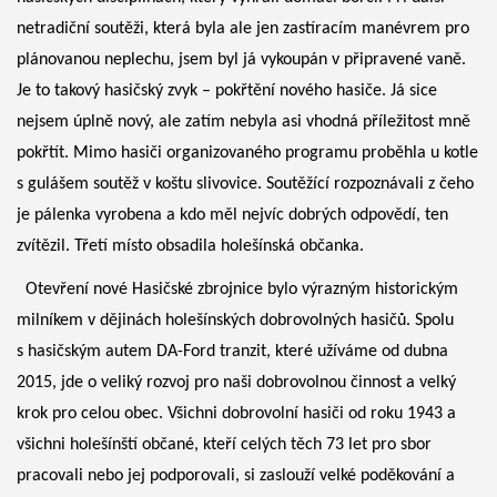
netradiční soutěži, která byla ale jen zastíracím manévrem pro
plánovanou neplechu, jsem byl já vykoupán v připravené vaně.
Je to takový hasičský zvyk – pokřtění nového hasiče. Já sice
nejsem úplně nový, ale zatím nebyla asi vhodná příležitost mně
pokřtít. Mimo hasiči organizovaného programu proběhla u kotle
s gulášem soutěž v koštu slivovice. Soutěžící rozpoznávali z čeho
je pálenka vyrobena a kdo měl nejvíc dobrých odpovědí, ten
zvítězil. Třetí místo obsadila holešínská občanka.
Otevření nové Hasičské zbrojnice bylo výrazným historickým
milníkem v dějinách holešínských dobrovolných hasičů. Spolu
s hasičským autem DA-Ford tranzit, které užíváme od dubna
2015, jde o veliký rozvoj pro naši dobrovolnou činnost a velký
krok pro celou obec. Všichni dobrovolní hasiči od roku 1943 a
všichni holešínští občané, kteří celých těch 73 let pro sbor
pracovali nebo jej podporovali, si zaslouží velké poděkování a