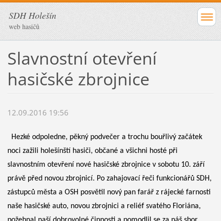
SDH Holešín
web hasičů
Slavnostní otevření
hasičské zbrojnice
12.09.2016 19:56
Hezké odpoledne, pěkný podvečer a trochu bouřlivý začátek
noci zažili holešínští hasiči, občané a všichni hosté při
slavnostním otevření nové hasičské zbrojnice v sobotu 10. září
právě před novou zbrojnicí. Po zahajovací řeči funkcionářů SDH,
zástupců města a OSH posvětil nový pan farář z rájecké farnosti
naše hasičské auto, novou zbrojnici a reliéf svatého Floriána,
požehnal naší dobrovolné činnosti a pomodlil se za náš sbor.