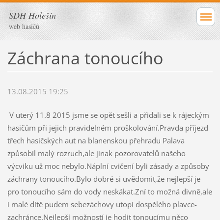
SDH Holešín
web hasičů
Záchrana tonoucího
13.08.2015 19:25
V uterý 11.8 2015 jsme se opět sešli a přidali se k rájeckým
hasičům při jejich pravidelném proškolování.Pravda příjezd
třech hasičských aut na blanenskou přehradu Palava
způsobil malý rozruch,ale jinak pozorovatelů našeho
výcviku už moc nebylo.Náplní cvičení byli zásady a způsoby
záchrany tonoucího.Bylo dobré si uvědomit,že nejlepší je
pro tonoucího sám do vody neskákat.Zní to možná divně,ale
i malé dítě pudem sebezáchovy utopí dospělého plavce-
zachránce.Nejlepší možností je hodit tonoucímu něco