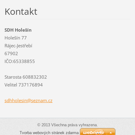
Kontakt
SDH Holešín
Holešín 77
Rájec-Jestřebí
67902
IČO:65338855
Starosta 608832302
Velitel 737176894
sdhholes
in@sezna
m.cz
© 2013 Všechna práva vyhrazena.
Tvorba webových stránek zdarma