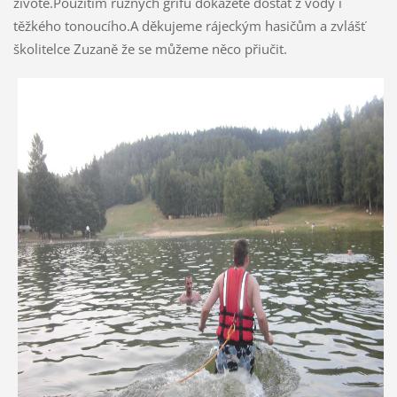
životě.Použitím různých grifů dokážete dostat z vody i
těžkého tonoucího.A děkujeme rájeckým hasičům a zvlášť
školitelce Zuzaně že se můžeme něco přiučit.