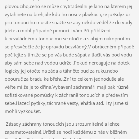
plovoucího,čeho se může chytit.Idealní je lano na kterém jej
vytahnete na břeh,ale kdo ho nosí v plavkách,že jo?Když už
pro tonoucího musíte snažte se aby někdo věděl že do vody
jdete a mohl případně pomoci i vám.Při přiblížení
k bezvládnému tonoucímu se otočte a slabým nakopnutím
se přesvědčte že je opravdu bezvládný.V obráceném případě
počítejte s tím,že se po vás bude sápat a tlačit vás pod vodu
aby sám sebe nad vodou udržel.Pokud nereaguje na dotek
logicky jej otočte na záda a táhněte bud za ruku,nebo
obouruč za bradu ke břehu.Zní to celkem jednoduše,ale
věřte mi že je to dřina.Vybavení záchranáři mají pak různé
sofistikované pomůcky k záchraně tonoucích a především i
sebe.Hazecí pytlíky,záchrané vesty,lehátka atd. I ty jsme si
mohli vyzkoušet.
Zásady záchrany tonoucích jsou srozumitelné a lehce
zapamatovatelné.Určitě se hodí každému z nás v běžném